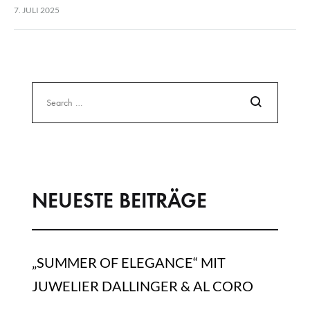
standen edle Uhren, feiner Schmuck – und die Faszination…
7. JULI 2025
Search
NEUESTE BEITRÄGE
„SUMMER OF ELEGANCE“ MIT
JUWELIER DALLINGER & AL CORO