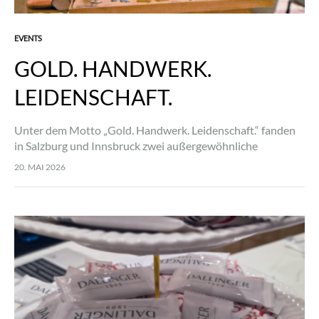
EVENTS
GOLD. HANDWERK.
LEIDENSCHAFT.
Unter dem Motto „Gold. Handwerk. Leidenschaft.“ fanden
in Salzburg und Innsbruck zwei außergewöhnliche
Veranstaltungen in Zusammenarbeit mit Dallinger und dem
20. MAI 2026
renommierten Schmuckhaus Leo Wittwer statt. Im
Mittelpunkt stand dabei nicht…