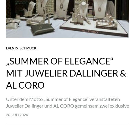
EVENTS
SCHMUCK
,
„SUMMER OF ELEGANCE“
MIT JUWELIER DALLINGER &
AL CORO
Unter dem Motto „Summer of Elegance“ veranstalteten
Juwelier Dallinger und AL CORO gemeinsam zwei exklusive
Kundenevents in Innsbruck und Salzburg. Ziel war es, den
20. JULI 2026
Gästen die faszinierenden Schmuckkollektionen von AL…