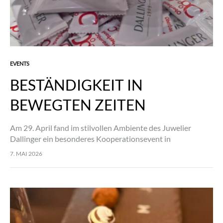
EVENTS
BESTÄNDIGKEIT IN
BEWEGTEN ZEITEN
Am 29. April fand im stilvollen Ambiente des Juwelier
Dallinger ein besonderes Kooperationsevent in
Zusammenarbeit mit der Oberbank statt. Unter dem
7. MAI 2026
Leitthema „Beständigkeit in bewegten Zeiten“ bot die
Veranstaltung einen…