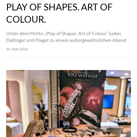
PLAY OF SHAPES. ART OF
COLOUR.
Unter dem Motto „Play of Shapes. Art of Colour.“ luden
Dallinger und Piaget zu einem außergewöhnlichen Abend
ein, der Kunst, Design und Haute Horlogerie auf
26. MAI 2026
einzigartige Weise miteinander verband. Bereits…