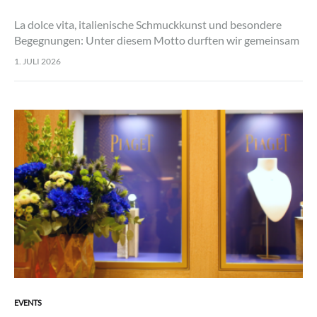
La dolce vita, italienische Schmuckkunst und besondere
Begegnungen: Unter diesem Motto durften wir gemeinsam
mit der renommierten Schmuckmanufaktur FOPE zu zwei
1. JULI 2026
exklusiven Veranstaltungen in Salzburg und Innsbruck
einladen. In entspannter…
EVENTS