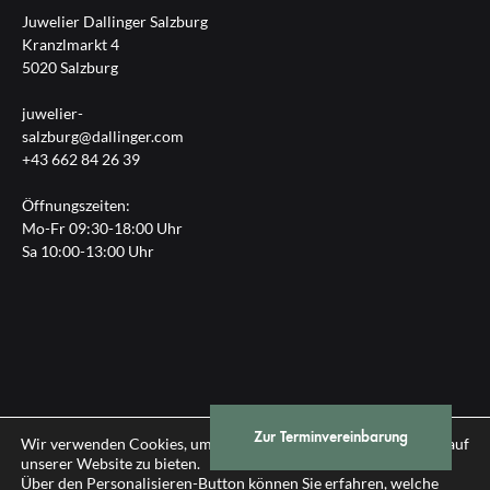
Juwelier Dallinger Salzburg
Kranzlmarkt 4
5020 Salzburg
juwelier-
salzburg@dallinger.com
+43 662 84 26 39
Öffnungszeiten:
Mo-Fr 09:30-18:00 Uhr
Sa 10:00-13:00 Uhr
Zur Terminvereinbarung
Impressum
|
Datenschutz
Wir verwenden Cookies, um Ihnen die bestmögliche Erfahrung auf
unserer Website zu bieten.
Über den Personalisieren-Button können Sie erfahren, welche
© 2026 Gebrüder Dallinger GmbH, Salzburg