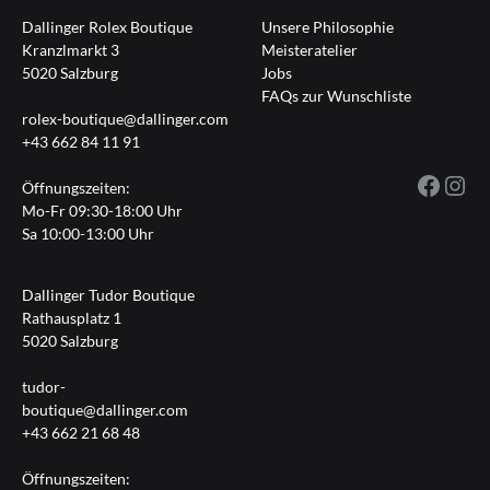
Dallinger Rolex Boutique
Unsere Philosophie
Kranzlmarkt 3
Meisteratelier
5020 Salzburg
Jobs
FAQs zur Wunschliste
rolex-boutique@dallinger.com
+43 662 84 11 91
Fac
I
Öffnungszeiten:
Mo-Fr 09:30-18:00 Uhr
Sa 10:00-13:00 Uhr
Dallinger Tudor Boutique
Rathausplatz 1
5020 Salzburg
tudor-
boutique@dallinger.com
+43 662 21 68 48
Öffnungszeiten: