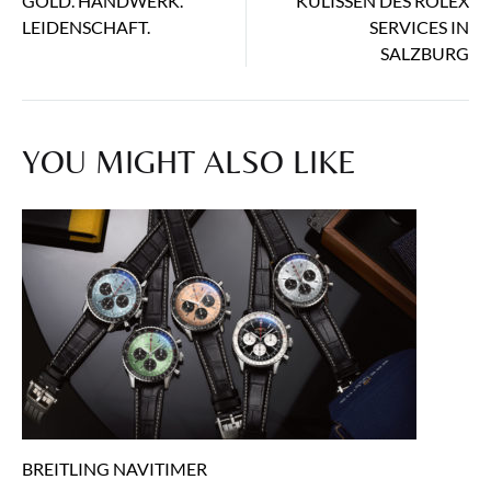
navigation
GOLD. HANDWERK.
KULISSEN DES ROLEX
LEIDENSCHAFT.
SERVICES IN
SALZBURG
YOU MIGHT ALSO LIKE
BREITLING NAVITIMER