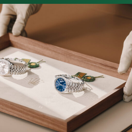
MEISTER TRAURINGE
GIRELLO
LEO WITTWER
AL CORO
AMICI
LEITNER 1859
PEARLS & CO
EMIL KRAUS