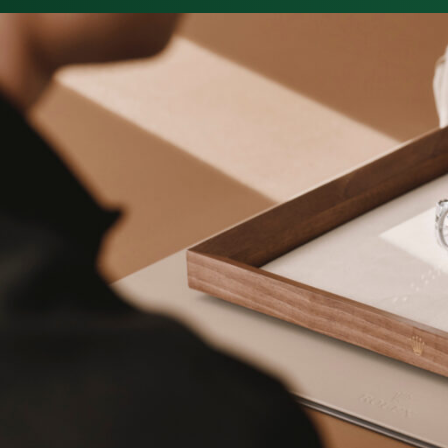
PIAGET
TUDOR
BREITLING
NOMOS GLASHÜTTE
FREDERIQUE CONSTANT
ALPINA
PAUL DESIGN UHRENBEWEGER