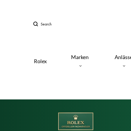
Search
Menu
Marken
Anläss
Rolex
UHREN
CARTIER
JAEGER LE COULTRE