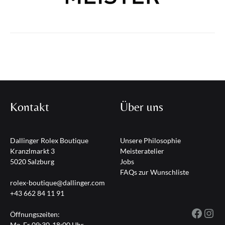
Kontakt
Über uns
Dallinger Rolex Boutique
Unsere Philosophie
Kranzlmarkt 3
Meisteratelier
5020 Salzburg
Jobs
FAQs zur Wunschliste
rolex-boutique@dallinger.com
+43 662 84 11 91
Fac
I
Öffnungszeiten:
Mo-Fr 09:30-18:00 Uhr