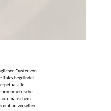
nglichen Oyster von
e Rolex begründet
erpetual alle
e chronometrische
t automatischem
reint universellen