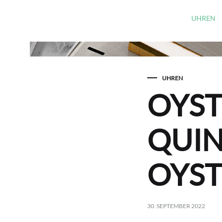
UHREN
PIAGET
TUDOR
BREITLING
UHREN
OYST
NOMOS GLASHÜTTE
QUIN
FREDERIQUE CONSTANT
ALPINA
OYST
PAUL DESIGN UHRENBEWEGER
30. SEPTEMBER 2022