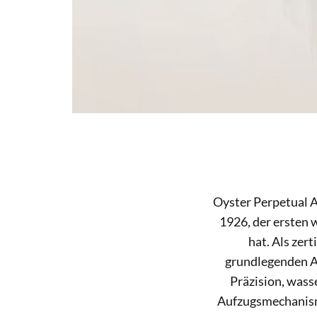
Oyster Perpetual A
1926, der ersten
hat. Als zer
grundlegenden At
Präzision, was
Aufzugsmechanismu