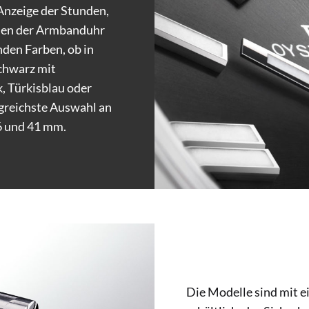
 Anzeige der Stunden,
nen der Armbanduhr
nden Farben, ob in
schwarz mit
k, Türkisblau oder
ngreichste Auswahl an
36 und 41 mm.
Die Modelle sind mit 