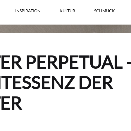
INSPIRATION
KULTUR
SCHMUCK
MEISTER TRAURINGE
GIRELLO
LEO WITTWER
ER PERPETUAL 
AL CORO
TESSENZ DER
AMICI
LEITNER 1859
ER
PEARLS & CO
EMIL KRAUS