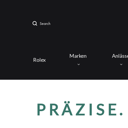
Search
Menu
Marken
Anläss
Rolex
UHREN
PRÄZISE.
CARTIER
JAEGER LE COULTRE