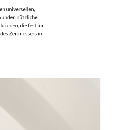
n universellen,
ekunden nützliche
tionen, die fest im
 des Zeitmessers in