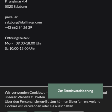
Kranzlmarkt 4
5020 Salzburg
juwelier-
salzburg@dallinger.com
+43 662 84 26 39
Öffnungszeiten:
Mo-Fr 09:30-18:00 Uhr
Sa 10:00-13:00 Uhr
Zur Terminvereinbarung
Impressum
|
Datenschutz
Wir verwenden Cookies, um Ihnen die bestmögliche Erfahrung auf
unserer Website zu bieten.
Über den Personalisieren-Button können Sie erfahren, welche
© 2026 Gebrüder Dallinger GmbH, Salzburg
Cookies wir verwenden oder sie ausschalten.