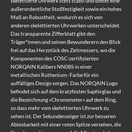
skelettierte Uhrwerk stets stabil und bietet eine
außerordentliche Stoßfestigkeit sowie ein hohes
Maß an Robustheit, wodurch es sich von
anderen skelettierten Uhrwerken unterscheidet.
Das transparente Zifferblatt gibt den
Träger*innen und seinen Bewunderern den Blick
frei auf das Herzstück des Zeitmessers, wo die
Komponenten des COSC-zertifizierten
NORQAIN Kalibers NN08S in einer
metallischen Ruthenium- Farbe für ein
auffälliges Design sorgen. Das NORQAIN Logo
befindet sich auf dem kratzfesten Saphirglas und
die Bezeichnung «Chronometer» auf dem Ring,
so dass mehr vom skelettierten Uhrwerk zu
sehen ist. Der Sekundenzeiger ist zur besseren
Ablesbarkeit mit einer roten Spitze versehen, die