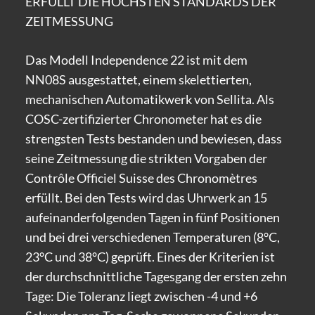
ERFÜLLT DIE HÖCHSTEN STANDARDS DER
ZEITMESSUNG
Das Modell Independence 22 ist mit dem
NN08S ausgestattet, einem skelettierten,
mechanischen Automatikwerk von Sellita. Als
COSC-zertifizierter Chronometer hat es die
strengsten Tests bestanden und bewiesen, dass
seine Zeitmessung die strikten Vorgaben der
Contrôle Officiel Suisse des Chronomètres
erfüllt. Bei den Tests wird das Uhrwerk an 15
aufeinanderfolgenden Tagen in fünf Positionen
und bei drei verschiedenen Temperaturen (8°C,
23°C und 38°C) geprüft. Eines der Kriterien ist
der durchschnittliche Tagesgang der ersten zehn
Tage: Die Toleranz liegt zwischen -4 und +6