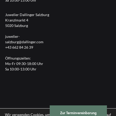
Sa 10:00-13:00 Uhr
Juwelier Dallinger Salzburg
Kranzlmarkt 4
5020 Salzburg
juwelier-
salzburg@dallinger.com
+43 662 84 26 39
Öffnungszeiten:
Mo-Fr 09:30-18:00 Uhr
Sa 10:00-13:00 Uhr
Zur Terminvereinbarung
Impressum
|
Datenschutz
Wir verwenden Cookies, um Ihnen die bestmögliche Erfahrung auf