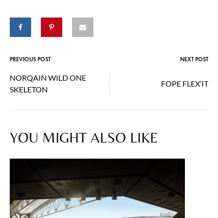
PREVIOUS POST
NEXT POST
Post
NORQAIN WILD ONE
FOPE FLEX‘IT
navigation
SKELETON
YOU MIGHT ALSO LIKE