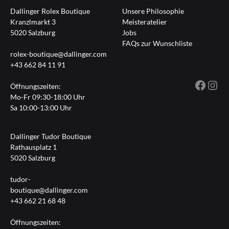
Dallinger Rolex Boutique
Unsere Philosophie
Kranzlmarkt 3
Meisteratelier
5020 Salzburg
Jobs
FAQs zur Wunschliste
rolex-boutique@dallinger.com
+43 662 84 11 91
Fac
I
Öffnungszeiten:
Mo-Fr 09:30-18:00 Uhr
Sa 10:00-13:00 Uhr
Dallinger Tudor Boutique
Rathausplatz 1
5020 Salzburg
tudor-
boutique@dallinger.com
+43 662 21 68 48
Öffnungszeiten: