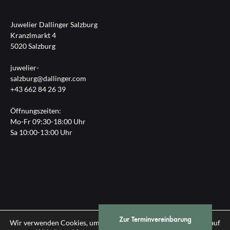
Juwelier Dallinger Salzburg
Kranzlmarkt 4
5020 Salzburg
juwelier-
salzburg@dallinger.com
+43 662 84 26 39
Öffnungszeiten:
Mo-Fr 09:30-18:00 Uhr
Sa 10:00-13:00 Uhr
Zur Terminvereinbarung
Impressum
|
Datenschutz
Wir verwenden Cookies, um Ihnen die bestmögliche Erfahrung auf