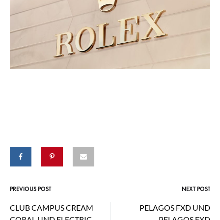
PREVIOUS POST
NEXT POST
Post
CLUB CAMPUS CREAM
PELAGOS FXD UND
navigation
CORAL UND ELECTRIC
PELAGOS FXD