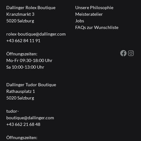
Dallinger Rolex Boutique
Unsere Philosophie
Kranzlmarkt 3
Meisteratelier
5020 Salzburg
Jobs
FAQs zur Wunschliste
rolex-boutique@dallinger.com
+43 662 84 11 91
Fac
I
Öffnungszeiten:
Mo-Fr 09:30-18:00 Uhr
Sa 10:00-13:00 Uhr
Dallinger Tudor Boutique
Rathausplatz 1
5020 Salzburg
tudor-
boutique@dallinger.com
+43 662 21 68 48
Öffnungszeiten: