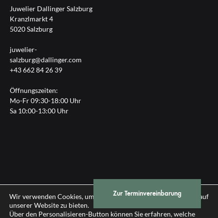
Juwelier Dallinger Salzburg
Kranzlmarkt 4
5020 Salzburg
juwelier-
salzburg@dallinger.com
+43 662 84 26 39
Öffnungszeiten:
Mo-Fr 09:30-18:00 Uhr
Sa 10:00-13:00 Uhr
Zur Terminvereinbarung
Impressum
|
Datenschutz
Wir verwenden Cookies, um Ihnen die bestmögliche Erfahrung auf
unserer Website zu bieten.
Über den Personalisieren-Button können Sie erfahren, welche
© 2026 Gebrüder Dallinger GmbH, Salzburg